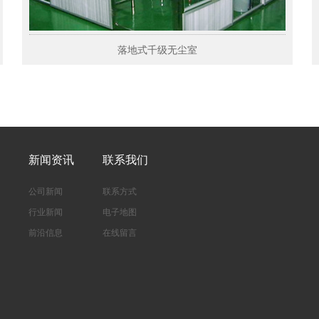
落地式千级无尘室
新闻资讯
联系我们
公司新闻
联系方式
行业新闻
电子地图
前沿信息
在线留言