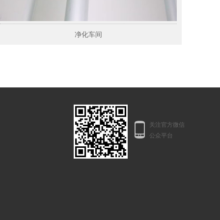
净化车间
关注官方微信
公众平台