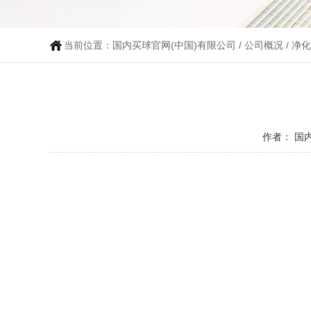
当前位置：
国内买球官网(中国)有限公司
/
公司概况
/
净化
作者： 国